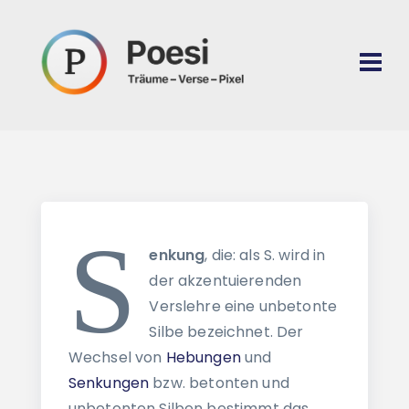
S
enkung
, die: als S. wird in
der akzentuierenden
Verslehre eine unbetonte
Silbe bezeichnet. Der
Wechsel von
Hebungen
und
Senkungen
bzw. betonten und
unbetonten Silben bestimmt das